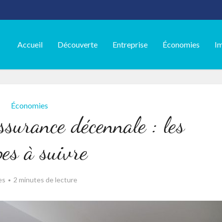
Accueil
Découverte
Entreprise
Économies
I
Économies
ssurance décennale : les
pes à suivre
es
2 minutes de lecture