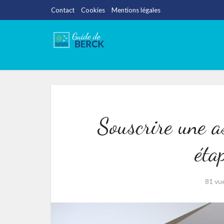
Contact
Cookies
Mentions légales
Souscrire une a
éta
81 vu