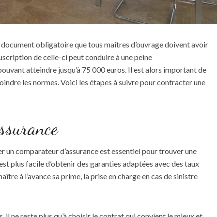
 document obligatoire que tous maîtres d’ouvrage doivent avoir
uscription de celle-ci peut conduire à une peine
vant atteindre jusqu’à 75 000 euros. Il est alors important de
joindre les normes. Voici les étapes à suivre pour contracter une
assurance
ter un comparateur d’assurance est essentiel pour trouver une
l est plus facile d’obtenir des garanties adaptées avec des taux
ître à l’avance sa prime, la prise en charge en cas de sinistre
 il ne reste plus qu’à choisir le contrat qui convient le mieux et