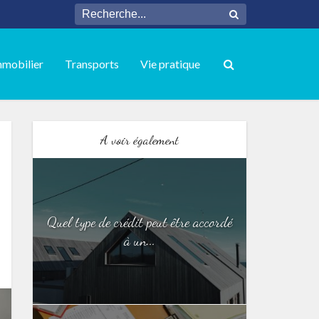
mmobilier
Transports
Vie pratique
A voir également
Quel type de crédit peut être accordé
à un...