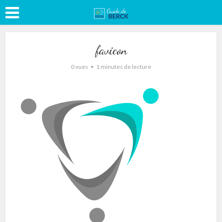
favicon
0 vues
1 minutes de lecture